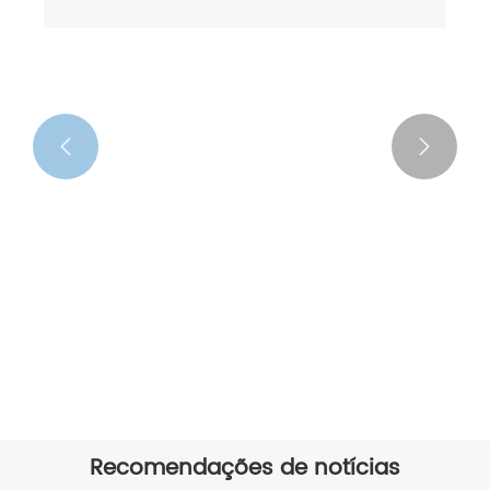


3 guarda-chuva aberto manual
compacto dobrável
Veja mais >>
Recomendações de notícias