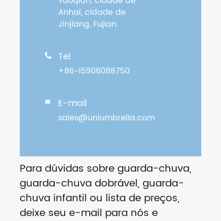
Yaoqian, cidade de
Anhai, cidade de
Jinjiang, Fujian.
Tel

+86-15906088750
E-mail

sales@uniumbrella.com
Para dúvidas sobre guarda-chuva,
guarda-chuva dobrável, guarda-
chuva infantil ou lista de preços,
deixe seu e-mail para nós e