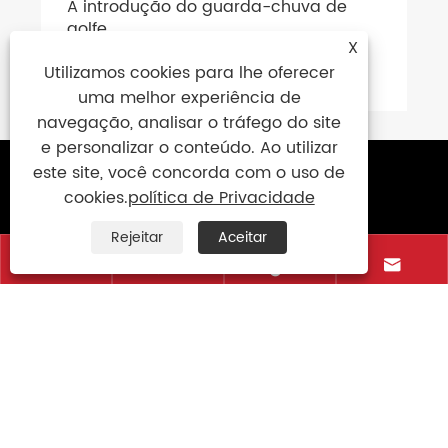
A introdução do guarda-chuva de
golfe
X
Veja mais >>
Utilizamos cookies para lhe oferecer
uma melhor experiência de
navegação, analisar o tráfego do site
e personalizar o conteúdo. Ao utilizar
este site, você concorda com o uso de
Contate-nos
cookies.
política de Privacidade
+86-15906088750
Rejeitar
Aceitar




+86-595-85766661
+86-595-85719995
sales@uniumbrella.com
Zona industrial de Yaoqian, cidade de Anhai,
cidade de Jinjiang, Fujian.